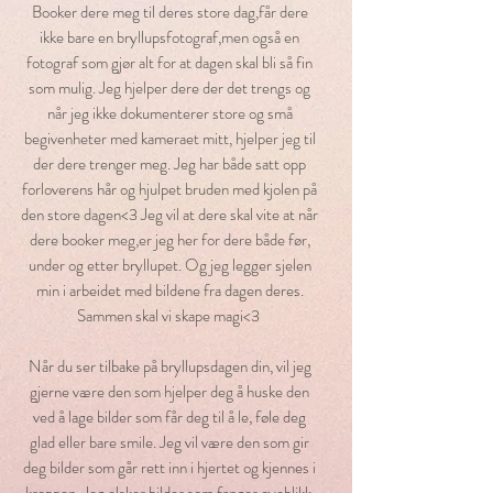
Booker dere meg til deres store dag,får dere
ikke bare en bryllupsfotograf,men også en
fotograf som gjør alt for at dagen skal bli så fin
som mulig. Jeg hjelper dere der det trengs og
når jeg ikke dokumenterer store og små
begivenheter med kameraet mitt, hjelper jeg til
der dere trenger meg. Jeg har både satt opp
forloverens hår og hjulpet bruden med kjolen på
den store dagen<3 Jeg vil at dere skal vite at når
dere booker meg,er jeg her for dere både før,
under og etter bryllupet. Og jeg legger sjelen
min i arbeidet med bildene fra dagen deres.
Sammen skal vi skape magi<3
Når du ser tilbake på bryllupsdagen din, vil jeg
gjerne være den som hjelper deg å huske den
ved å lage bilder som får deg til å le, føle deg
glad eller bare smile. Jeg vil være den som gir
deg bilder som går rett inn i hjertet og kjennes i