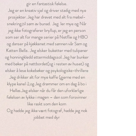
gir en fantastisk følelse.
Jeg er en kreativ sjel og driver stadig med nye
prosjekter. Jeg har drevet med alt fra møbel-
snekring,til søm av bunad. Jeg ler mye og Når
jeg ikke fotograferer bryllup, er jeg en person
som ser alt for mange serier på Netflix og HBO
og danser på kjøkkenet med sønnen vår Sam og
Katten Bella.. Jeg elsker buketter med tulipaner
og honningkledd ettermiddagssol. Jeg har bunker
med bøker på nattbordet(og i resten av huset) og
elsker å lese kokebøker og psykologiske-thrillere
.Jeg drikker alt for mye kaffe (gjerne med en
klype kanel i),og Jeg drømmer om en dag å bo i
Hellas.Jeg elsker når du får den uforklarlige
følelsen av lykke i magen – den som forsvinner
like raskt som den kom
Og hadde jeg ikke vært fotograf, hadde jeg nok
jobbet med dyr