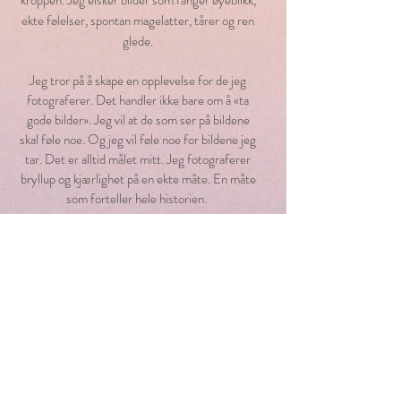
kroppen. Jeg elsker bilder som fanger øyeblikk,
ekte følelser, spontan magelatter, tårer og ren
glede.
Jeg tror på å skape en opplevelse for de jeg
fotograferer. Det handler ikke bare om å «ta
gode bilder». Jeg vil at de som ser på bildene
skal føle noe. Og jeg vil føle noe for bildene jeg
tar. Det er alltid målet mitt. Jeg fotograferer
bryllup og kjærlighet på en ekte måte. En måte
som forteller hele historien.
Det er min jobb og mitt privilegium å fange de
vakre øyeblikkene som oppstår mellom
mennesker. De øyeblikkene som får deg til å
stråle, de flyktige glimtene som rommer et lite
blikk eller hele historier. Hvis du velger meg
som din fotograf , lover jeg å levere ekte bilder.
Bilder som viser hvem du og dine kjære er,fulle
av følelser og varme, som vil leve i familien din