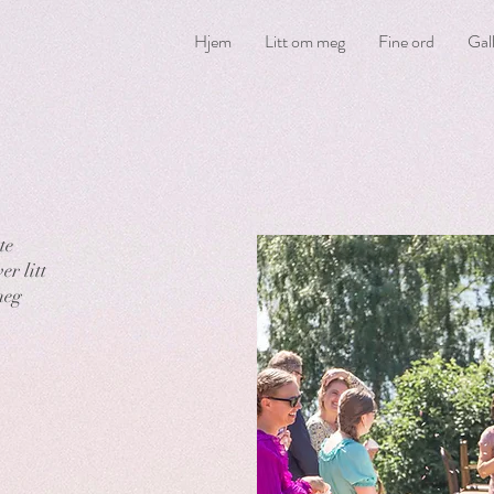
Hjem
Litt om meg
Fine ord
Gall
te
er litt
meg