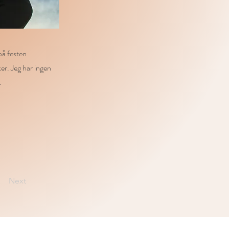
på festen
ker. Jeg har ingen
.
Next