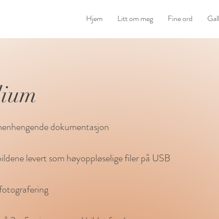
Hjem
Litt om meg
Fine ord
Gall
dium
menhengende dokumentasjon
bildene levert som høyoppløselige filer på USB
otografering