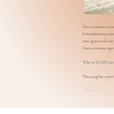
Denne pakken passer
forberedelsene,vielse
max-grense når det k
Denne investeringen
*Eller kr 15 500, hvi
*Reiseutgifter utenf
Previous