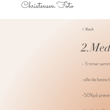
Christensen Foto
< Back
2.Me
- 5 timer sam
-alle de beste 
-50%på prøvef