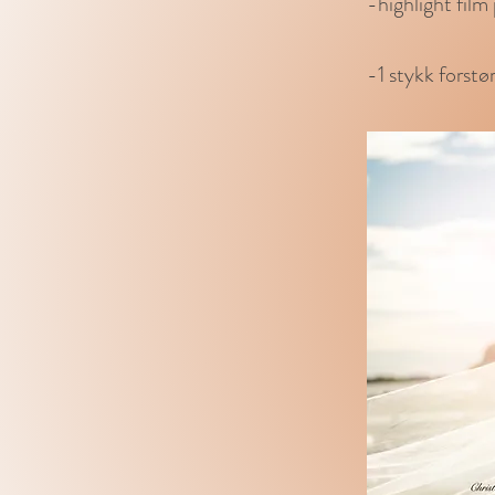
​-highlight fil
-1 stykk forstør